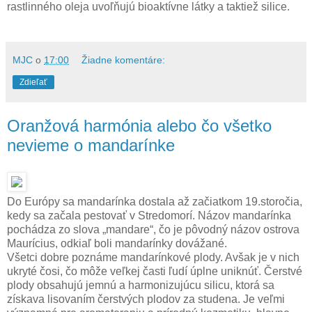
rastlinného oleja uvoľňujú bioaktívne látky a taktiež silice.
MJC
o
17:00
Žiadne komentáre:
Zdieľať
Oranžová harmónia alebo čo všetko
nevieme o mandarínke
Do Európy sa mandarínka dostala až začiatkom 19.storočia,
kedy sa začala pestovať v Stredomorí. Názov mandarínka
pochádza zo slova „mandare“, čo je pôvodný názov ostrova
Maurícius, odkiaľ boli mandarínky dovážané.
Všetci dobre poznáme mandarínkové plody. Avšak je v nich
ukryté čosi, čo môže veľkej časti ľudí úplne uniknúť. Čerstvé
plody obsahujú jemnú a harmonizujúcu silicu, ktorá sa
získava lisovaním čerstvých plodov za studena. Je veľmi