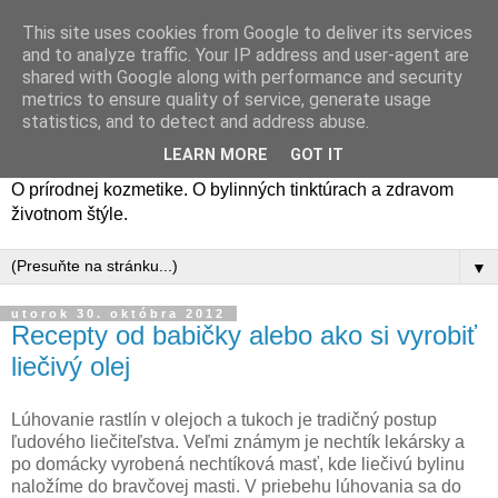
This site uses cookies from Google to deliver its services
and to analyze traffic. Your IP address and user-agent are
shared with Google along with performance and security
metrics to ensure quality of service, generate usage
statistics, and to detect and address abuse.
LEARN MORE
GOT IT
O prírodnej kozmetike. O bylinných tinktúrach a zdravom
životnom štýle.
▼
utorok 30. októbra 2012
Recepty od babičky alebo ako si vyrobiť
liečivý olej
Lúhovanie rastlín v olejoch a tukoch je tradičný postup
ľudového liečiteľstva. Veľmi známym je nechtík lekársky a
po domácky vyrobená nechtíková masť, kde liečivú bylinu
naložíme do bravčovej masti. V priebehu lúhovania sa do